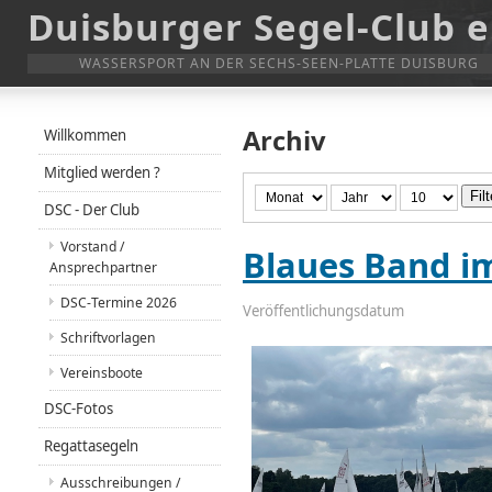
Duisburger Segel-Club e
WASSERSPORT AN DER SECHS-SEEN-PLATTE DUISBURG
Archiv
Willkommen
Mitglied werden ?
Filt
DSC - Der Club
Vorstand /
Blaues Band i
Ansprechpartner
DSC-Termine 2026
Veröffentlichungsdatum
Schriftvorlagen
Vereinsboote
DSC-Fotos
Regattasegeln
Ausschreibungen /