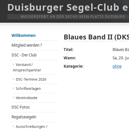
Duisburger Segel-Club e
WASSERSPORT AN DER SECHS-SEEN-PLATTE DUISBURG
Blaues Band II (DK
Willkommen
Mitglied werden ?
Titel:
Blaues Ba
DSC - Der Club
Wann:
Sa, 20. J
Vorstand /
Kategorie:
ohne
Ansprechpartner
DSC-Termine 2026
Schriftvorlagen
Vereinsboote
DSC-Fotos
Regattasegeln
Ausschreibungen /