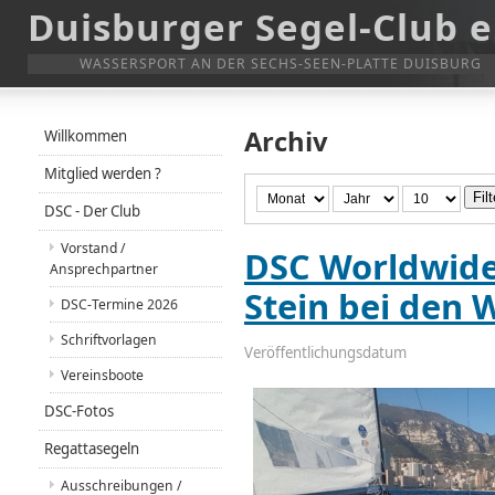
Duisburger Segel-Club e
WASSERSPORT AN DER SECHS-SEEN-PLATTE DUISBURG
Archiv
Willkommen
Mitglied werden ?
Filt
DSC - Der Club
Vorstand /
DSC Worldwide
Ansprechpartner
Stein bei den 
DSC-Termine 2026
Schriftvorlagen
Veröffentlichungsdatum
Vereinsboote
DSC-Fotos
Regattasegeln
Ausschreibungen /