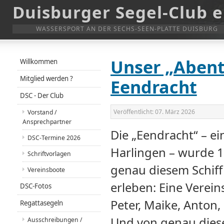
Duisburger Segel-Club e
WASSERSPORT AN DER SECHS-SEEN-PLATTE DUISBURG
Unser „Abent
Willkommen
Mitglied werden ?
Eendracht
DSC - Der Club
Veröffentlicht:
07. März 2026
Vorstand /
Ansprechpartner
Die „Eendracht“ – ei
DSC-Termine 2026
Harlingen – wurde 1
Schriftvorlagen
genau diesem Schiff
Vereinsboote
erleben: Eine Verein
DSC-Fotos
Peter, Maike, Anton,
Regattasegeln
Und von genau diese
Ausschreibungen /