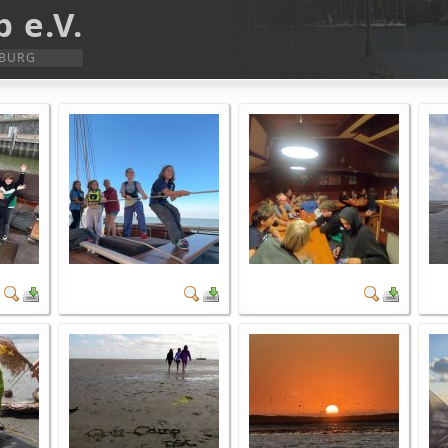
 e.V.
SBURG