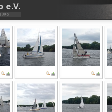
 e.V.
SBURG