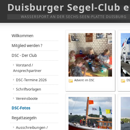
Duisburger Segel-Club e
WASSERSPORT AN DER SECHS-SEEN-PLATTE DUISBURG
Willkommen
Mitglied werden ?
DSC - Der Club
Vorstand /
Ansprechpartner
DSC-Termine 2026
Advent im DSC
DS
Schriftvorlagen
Vereinsboote
DSC-Fotos
Regattasegeln
Ausschreibungen /