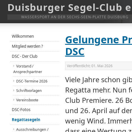
Duisburger Segel-Club e
WASSERSPORT AN DER SECHS-SEEN-PLATTE DUISBURG
Gelungene Pr
Willkommen
Mitglied werden ?
DSC
DSC - Der Club
Veröffentlicht:
01. Mai 2026
Vorstand /
Ansprechpartner
Viele Jahre schon gi
DSC-Termine 2026
Regatta mehr. Nun f
Schriftvorlagen
Club Premiere. 26 B
Vereinsboote
und 26. April auf de
DSC-Fotos
wenig Wind. Immerh
Regattasegeln
dass eine Wertung 
Ausschreibungen /