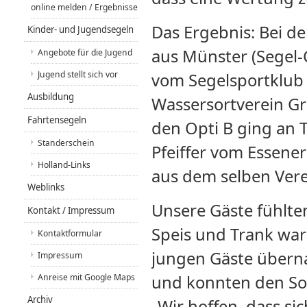
online melden / Ergebnisse
Das Ergebnis: Bei d
Kinder- und Jugendsegeln
aus Münster (Segel-
Angebote für die Jugend
Jugend stellt sich vor
vom Segelsportklub 
Ausbildung
Wassersortverein Gro
Fahrtensegeln
den Opti B ging an 
Standerschein
Pfeiffer vom Essener
Holland-Links
aus dem selben Vere
Weblinks
Unsere Gäste fühlte
Kontakt / Impressum
Speis und Trank war 
Kontaktformular
jungen Gäste überna
Impressum
Anreise mit Google Maps
und konnten den So
Archiv
„Wir hoffen, dass si