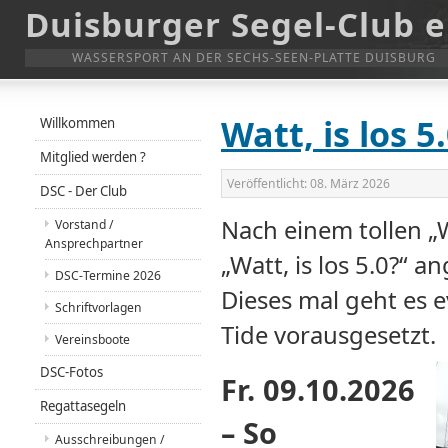
Duisburger Segel-Club e
WASSERSPORT AN DER SECHS-SEEN-PLATTE DUISBURG
Watt, is los 5
Willkommen
Mitglied werden ?
Veröffentlicht:
08. März 2026
DSC - Der Club
Nach einem tollen „W
Vorstand /
Ansprechpartner
„Watt, is los 5.0?“ a
DSC-Termine 2026
Dieses mal geht es e
Schriftvorlagen
Tide vorausgesetzt.
Vereinsboote
DSC-Fotos
Fr. 09.10.2026
Regattasegeln
– So
Ausschreibungen /