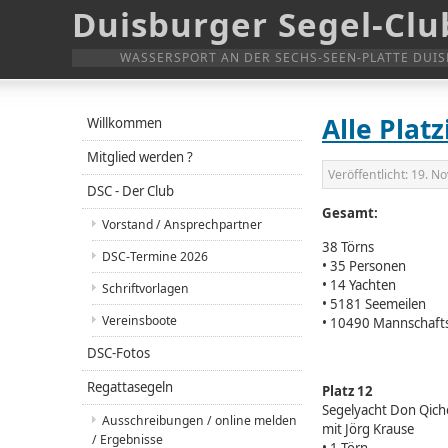
Duisburger Segel-Club
WASSERSPORT AN DER SECHS-SEEN-PLATTE DUI
Alle Plat
Willkommen
Mitglied werden ?
Veröffentlicht:
19. N
DSC - Der Club
Gesamt:
Vorstand / Ansprechpartner
38 Törns
DSC-Termine 2026
• 35 Personen
• 14 Yachten
Schriftvorlagen
• 5181 Seemeilen
Vereinsboote
• 10490 Mannschafts
DSC-Fotos
Regattasegeln
Platz 12
Segelyacht Don Qich
Ausschreibungen / online melden
mit Jörg Krause
/ Ergebnisse