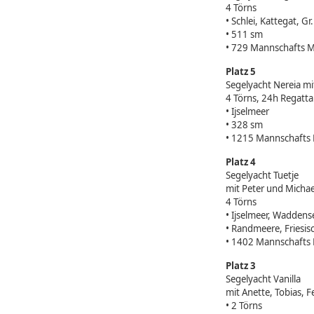
4 Törns
• Schlei, Kattegat, G
• 511 sm
• 729 Mannschafts M
Platz 5
Segelyacht Nereia m
4 Törns, 24h Regatta
• Ijselmeer
• 328 sm
• 1215 Mannschafts 
Platz 4
Segelyacht Tuetje
mit Peter und Micha
4 Törns
• Ijselmeer, Waddens
• Randmeere, Friesis
• 1402 Mannschafts 
Platz 3
Segelyacht Vanilla
mit Anette, Tobias, F
• 2 Törns