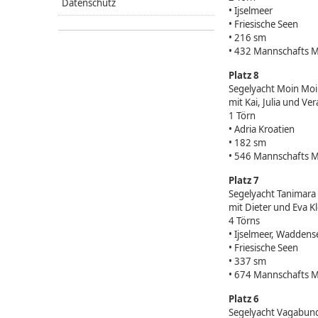
Datenschutz
• Ijselmeer
• Friesische Seen
• 216 sm
• 432 Mannschafts M
Platz 8
Segelyacht Moin Mo
mit Kai, Julia und V
1 Törn
• Adria Kroatien
• 182 sm
• 546 Mannschafts M
Platz 7
Segelyacht Tanimara
mit Dieter und Eva K
4 Törns
• Ijselmeer, Waddens
• Friesische Seen
• 337 sm
• 674 Mannschafts M
Platz 6
Segelyacht Vagabundu