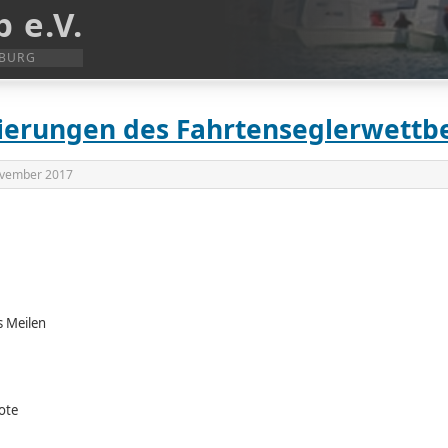
 e.V.
SBURG
zierungen des Fahrtenseglerwettb
ovember 2017
 Meilen
ote