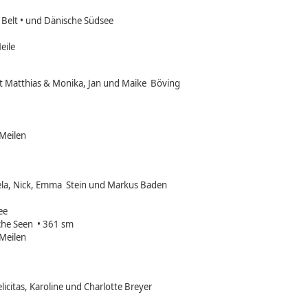
r. Belt • und Dänische Südsee
eile
it Matthias & Monika, Jan und Maike Böving
Meilen
ela, Nick, Emma Stein und Markus Baden
ee
che Seen • 361 sm
Meilen
elicitas, Karoline und Charlotte Breyer