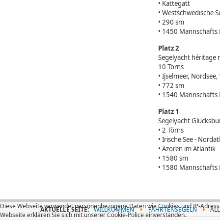
• Kattegatt
• Westschwedische S
• 290 sm
• 1450 Mannschafts 
Platz 2
Segelyacht héritage 
10 Törns
• Ijselmeer, Nordsee
• 772 sm
• 1540 Mannschafts 
Platz 1
Segelyacht Glücksbu
• 2 Törns
• Irische See - Nordat
• Azoren im Atlantik
• 1580 sm
• 1580 Mannschafts
Diese Webseite verwendet personenbezogene Daten wie Cookies und IP-Adressen
AKTUELLE SEITE:
WILLKOMMEN
FAHRTENSEGELN
ALL
Webseite erklären Sie sich mit unserer Cookie-Police einverstanden.