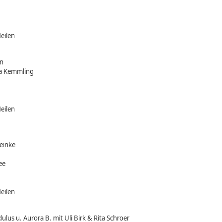
eilen
in
era Kemmling
eilen
leinke
ee
eilen
lus u. Aurora B. mit Uli Birk & Rita Schroer