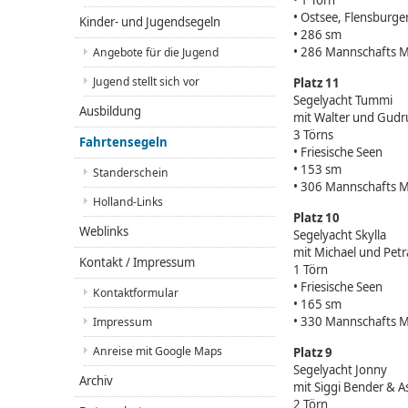
• 1 Törn
• Ostsee, Flensburge
Kinder- und Jugendsegeln
• 286 sm
• 286 Mannschafts M
Angebote für die Jugend
Jugend stellt sich vor
Platz 11
Segelyacht Tummi
Ausbildung
mit Walter und Gudr
3 Törns
Fahrtensegeln
• Friesische Seen
• 153 sm
Standerschein
• 306 Mannschafts M
Holland-Links
Platz 10
Weblinks
Segelyacht Skylla
mit Michael und Petr
Kontakt / Impressum
1 Törn
• Friesische Seen
Kontaktformular
• 165 sm
• 330 Mannschafts M
Impressum
Anreise mit Google Maps
Platz 9
Segelyacht Jonny
Archiv
mit Siggi Bender & A
2 Törn