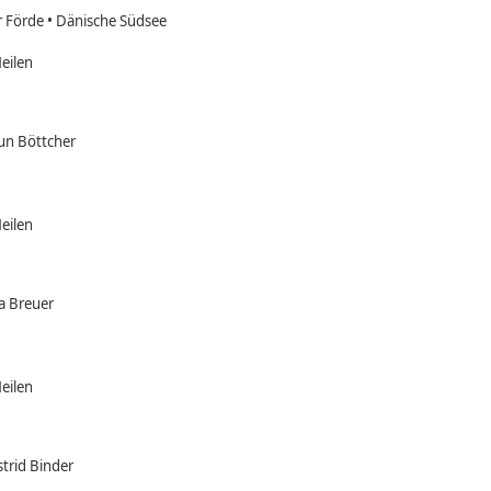
r Förde • Dänische Südsee
eilen
un Böttcher
eilen
a Breuer
eilen
strid Binder