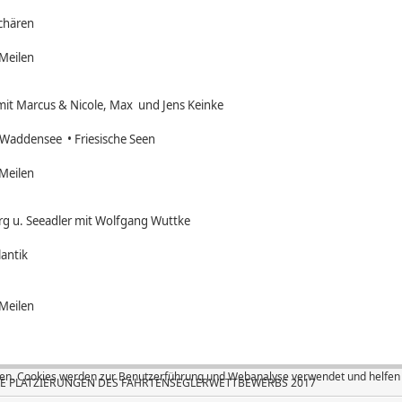
chären
Meilen
mit Marcus & Nicole, Max und Jens Keinke
, Waddensee • Friesische Seen
Meilen
rg u. Seeadler mit Wolfgang Wuttke
lantik
 Meilen
. Cookies werden zur Benutzerführung und Webanalyse verwendet und helfen da
E PLATZIERUNGEN DES FAHRTENSEGLERWETTBEWERBS 2017