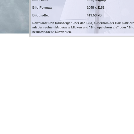
Bild Format:
2048 x 1152
Bildgröße:
419.53 kB
Download: Den Mauszeiger über das Bild, außerhalb der Box platziere
mit der rechten Maustaste klicken und "Bild speichern als" oder "Bil
herunterladen" auswählen.