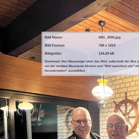
Bild Name:
IMG_2605.jpg
Bild Format:
768 x 1024
Bildgröße:
134.20 kB
Download: Den Mauszeiger über das Bild, außerhalb der Box p
mit der rechten Maustaste klicken und "Bild speichern als" od
herunterladen" auswählen.