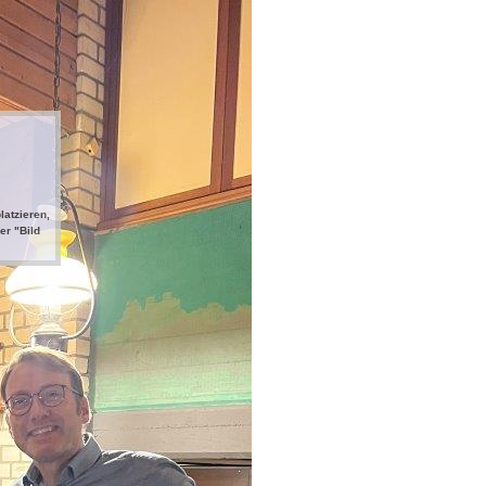
latzieren,
er "Bild