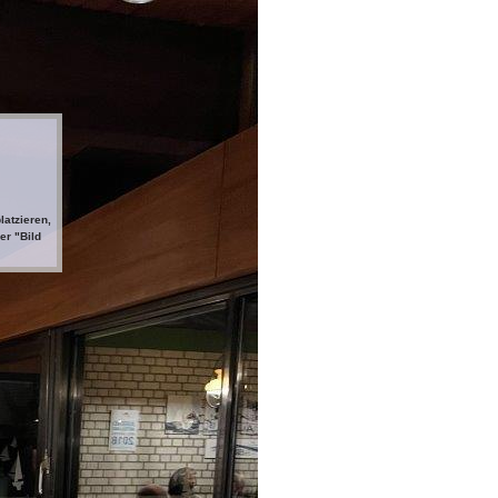
latzieren,
er "Bild