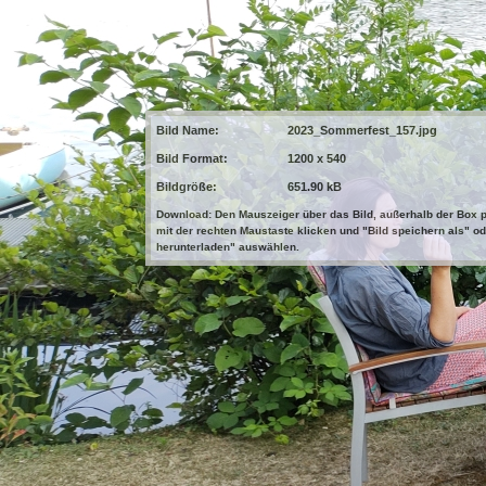
Bild Name:
2023_Sommerfest_157.jpg
Bild Format:
1200 x 540
Bildgröße:
651.90 kB
Download: Den Mauszeiger über das Bild, außerhalb der Box p
mit der rechten Maustaste klicken und "Bild speichern als" od
herunterladen" auswählen.