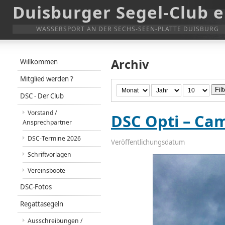
Duisburger Segel-Club e
WASSERSPORT AN DER SECHS-SEEN-PLATTE DUISBURG
Archiv
Willkommen
Mitglied werden ?
Filt
DSC - Der Club
Vorstand /
DSC Opti – Ca
Ansprechpartner
DSC-Termine 2026
Veröffentlichungsdatum
Schriftvorlagen
Vereinsboote
DSC-Fotos
Regattasegeln
Ausschreibungen /